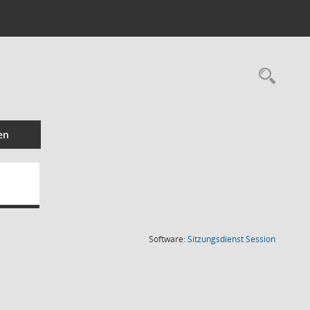
Rec
en
(Wird in
Software:
Sitzungsdienst
Session