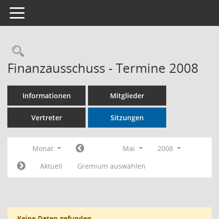
Toggle navigation
Rechercheauswahl
Finanzausschuss - Termine 2008
Informationen
Mitglieder
Vertreter
Sitzungen
Monat
Mai
2008
Aktuell
Gremium auswählen
Keine Daten gefunden.