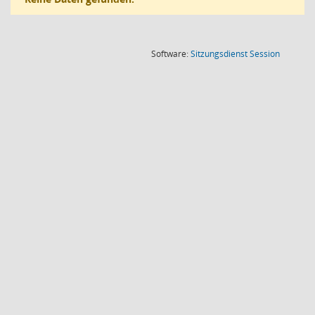
(Wird in
Software:
Sitzungsdienst
Session