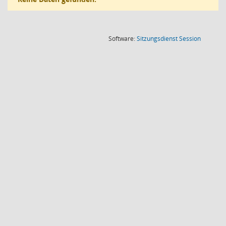
(Wird in
Software:
Sitzungsdienst
Session