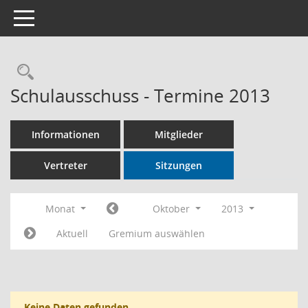
Toggle navigation
Rechercheauswahl
Schulausschuss - Termine 2013
Informationen
Mitglieder
Vertreter
Sitzungen
Monat
Oktober
2013
Aktuell
Gremium auswählen
Keine Daten gefunden.