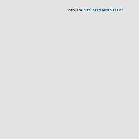
(Wird in
Software:
Sitzungsdienst
Session