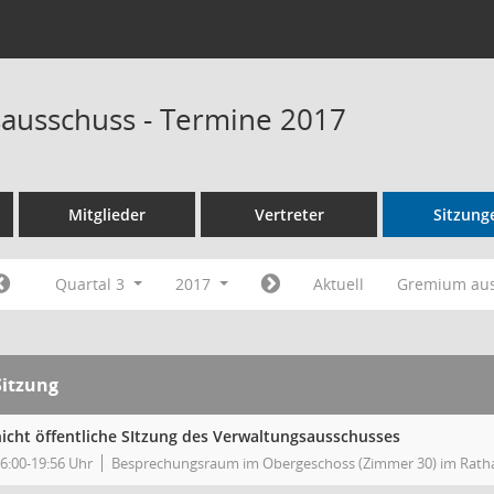
ausschuss - Termine 2017
Mitglieder
Vertreter
Sitzung
Quartal 3
2017
Aktuell
Gremium au
Sitzung
nicht öffentliche SItzung des Verwaltungsausschusses
6:00-19:56 Uhr
Besprechungsraum im Obergeschoss (Zimmer 30) im Rath