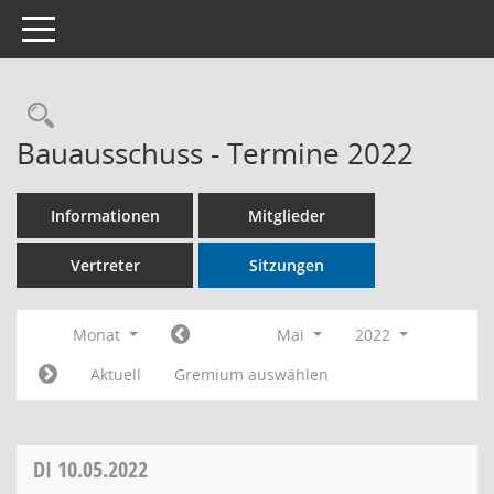
Toggle navigation
Rechercheauswahl
Bauausschuss - Termine 2022
Informationen
Mitglieder
Vertreter
Sitzungen
Monat
Mai
2022
Aktuell
Gremium auswählen
DI
10.05.2022