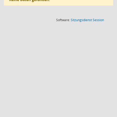
(Wird in
Software:
Sitzungsdienst
Session