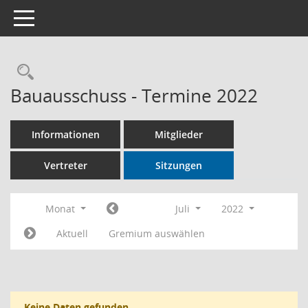
Toggle navigation
Rechercheauswahl
Bauausschuss - Termine 2022
Informationen
Mitglieder
Vertreter
Sitzungen
Monat
Juli
2022
Aktuell
Gremium auswählen
Keine Daten gefunden.