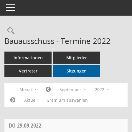
Toggle navigation
Rechercheauswahl
Bauausschuss - Termine 2022
Informationen
Mitglieder
Vertreter
Sitzungen
Monat
September
2022
Aktuell
Gremium auswählen
DO
29.09.2022