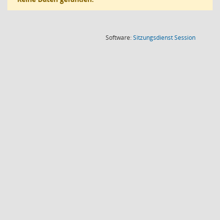
(Wird in
Software:
Sitzungsdienst
Session