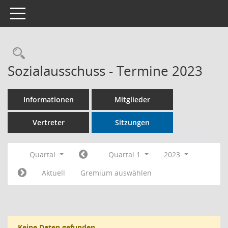
Toggle navigation
Rechercheauswahl
Sozialausschuss - Termine 2023
Informationen
Mitglieder
Vertreter
Sitzungen
Quartal
Quartal 1
2023
Aktuell
Gremium auswählen
Keine Daten gefunden.