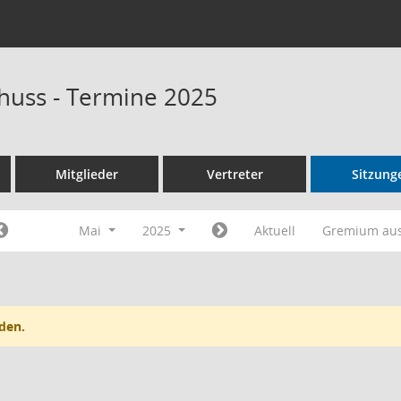
huss - Termine 2025
Mitglieder
Vertreter
Sitzung
Mai
2025
Aktuell
Gremium au
den.