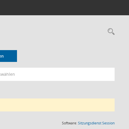
Rec
en
swählen
(Wird in
Software:
Sitzungsdienst
Session