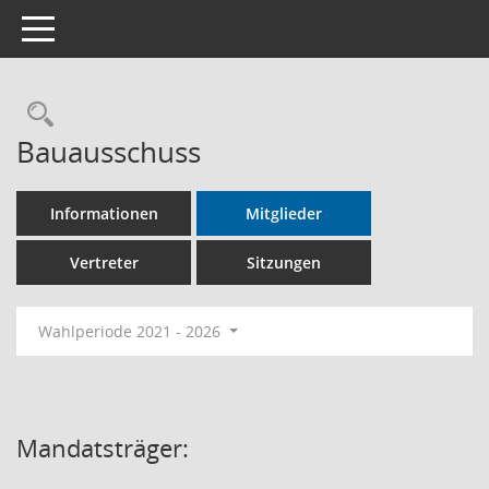
Toggle navigation
Rechercheauswahl
Bauausschuss
Informationen
Mitglieder
Vertreter
Sitzungen
Wahlperiode 2021 - 2026
Mandatsträger: