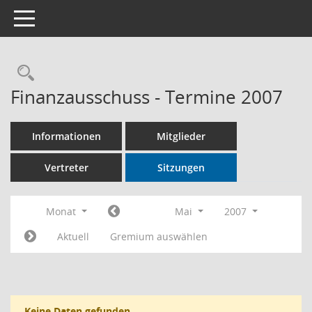
Toggle navigation
Rechercheauswahl
Finanzausschuss - Termine 2007
Informationen
Mitglieder
Vertreter
Sitzungen
Monat
Mai
2007
Aktuell
Gremium auswählen
Keine Daten gefunden.