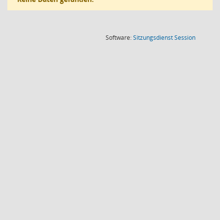
(Wird in
Software:
Sitzungsdienst
Session