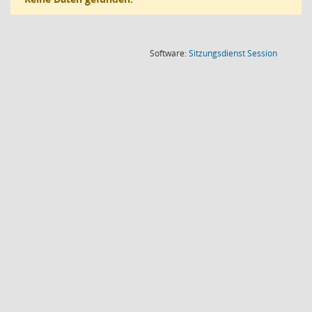
(Wird in
Software:
Sitzungsdienst
Session