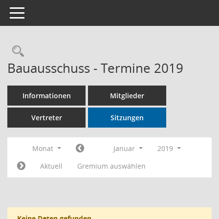
Toggle navigation
Rechercheauswahl
Bauausschuss - Termine 2019
Informationen
Mitglieder
Vertreter
Sitzungen
Monat
Januar
2019
Aktuell
Gremium auswählen
Keine Daten gefunden.